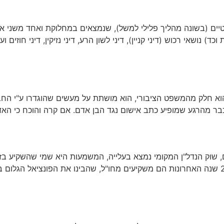
ם (בשונה מהליך פלילי למשל), שנמצאים במחלוקת ואחד משני או 
נושאי רכוש (דיני קניין), דיני לשון הרע, דיני נזיקין, דיני חוזים וע
 חלק מהמשפט הציבורי, הוא מושתת על מעשים שהוגדרו ע"י החברה 
ר מהרגע שמופיע כתב אישום נגד הבן אדם. אם קרה והוכח כי האדם
ם, שוק הנדל"ן המקומי נמצא בעלייה, המשמעות היא שמי שהשקיע בז
העובדה הזו כה בולטת בשוק, שמשקיעים רבים מה20 שנה האחרונות הם משקיעים מחו"ל, שהבינו