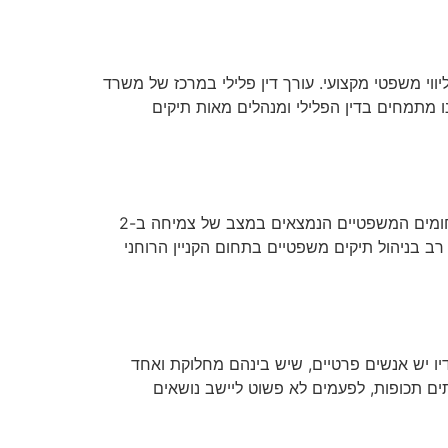
ווי משפטי מקצועי. עורך דין פלילי במרכז של משרד
ו מתמחים בדין הפלילי ומנהלים מאות תיקים
העסק או החברה שלכם נפגעו על רקע זכויות יוצרים? זה הזמן לפנות לליווי משפטי! קניין רוחני זכויות יוצרים הוא אחד התחומים המשפטיים הנמצאים במצב של צמיחה ב-2
 רב בניהול תיקים משפטיים בתחום הקניין הרוחני
יו יש אנשים פרטיים, שיש בינהם מחלוקת ואחד
ים תכופות, לפעמים לא פשוט ליישב נושאים