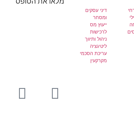
מלאו את הטופס
חי
דיני עסקים
י
ומסחר
ה
ייעוץ מס
ים
לרכישות
ניהול ותיווך
ליטיגציה
עריכת הסכמי
מקרקעין